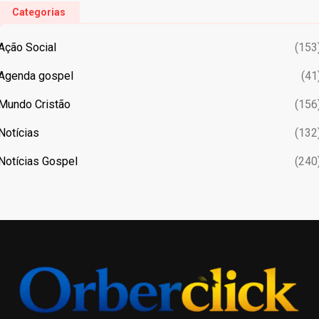
Categorias
Ação Social
(153
Agenda gospel
(41
Mundo Cristão
(156
Notícias
(132
Notícias Gospel
(240