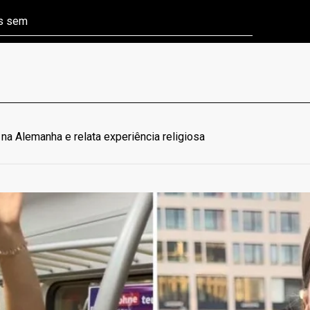
ns sem
Câmara aprova P
na Alemanha e relata experiência religiosa