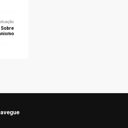
blicação
s Sobre
ianismo
avegue