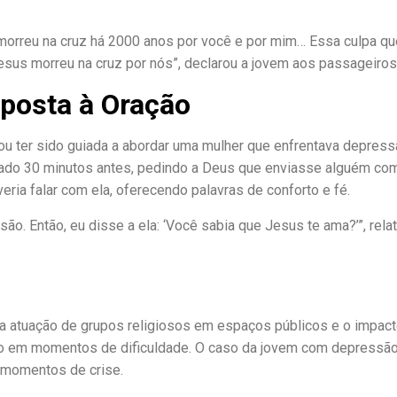
 morreu na cruz há 2000 anos por você e por mim… Essa culpa q
sus morreu na cruz por nós”, declarou a jovem aos passageiros
posta à Oração
ou ter sido guiada a abordar uma mulher que enfrentava depress
rado 30 minutos antes, pedindo a Deus que enviasse alguém co
ria falar com ela, oferecendo palavras de conforto e fé.
o. Então, eu disse a ela: ‘Você sabia que Jesus te ama?’”, rela
 a atuação de grupos religiosos em espaços públicos e o impac
to em momentos de dificuldade. O caso da jovem com depressã
 momentos de crise.