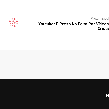
Próxima pu
Youtuber É Preso No Egito Por Vídeo
Crist
N