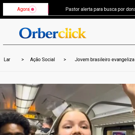
Agora
Pastor alerta para busca por do
Lar
Ação Social
Jovem brasileiro evangeliza 