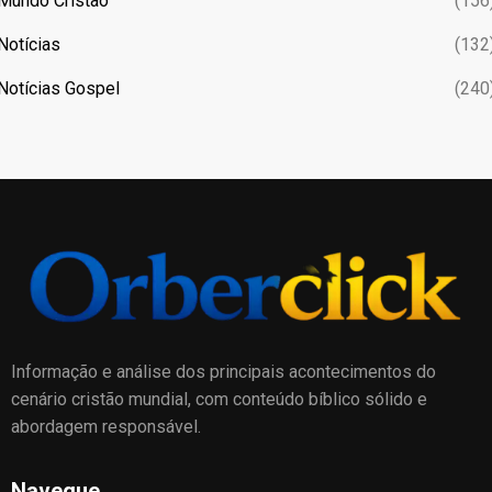
Mundo Cristão
(156
Notícias
(132
Notícias Gospel
(240
Informação e análise dos principais acontecimentos do
cenário cristão mundial, com conteúdo bíblico sólido e
abordagem responsável.
Navegue