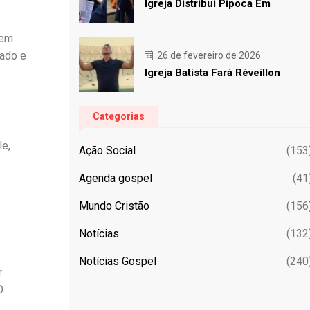
Igreja Distribui Pipoca Em
 em
zado e
26 de fevereiro de 2026
Igreja Batista Fará Réveillon
Categorias
le,
Ação Social
(153
Agenda gospel
(41
Mundo Cristão
(156
Notícias
(132
Notícias Gospel
(240
r
O