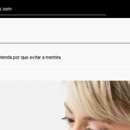
ns sem
Câmara aprova P
nda por que evitar a mentira.