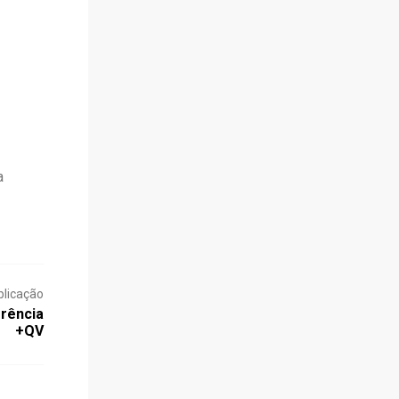
a
blicação
rência
+QV