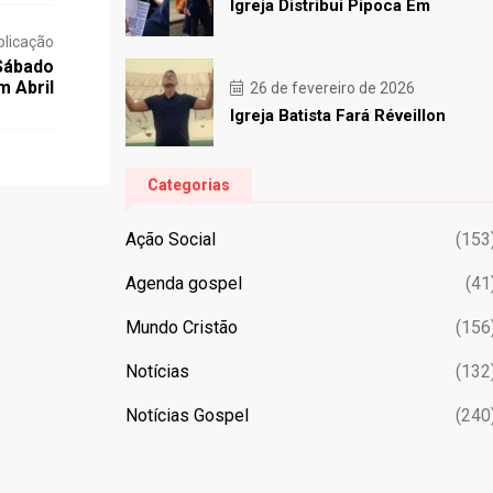
Igreja Distribui Pipoca Em
blicação
Sábado
m Abril
26 de fevereiro de 2026
Igreja Batista Fará Réveillon
Categorias
Ação Social
(153
Agenda gospel
(41
Mundo Cristão
(156
Notícias
(132
Notícias Gospel
(240