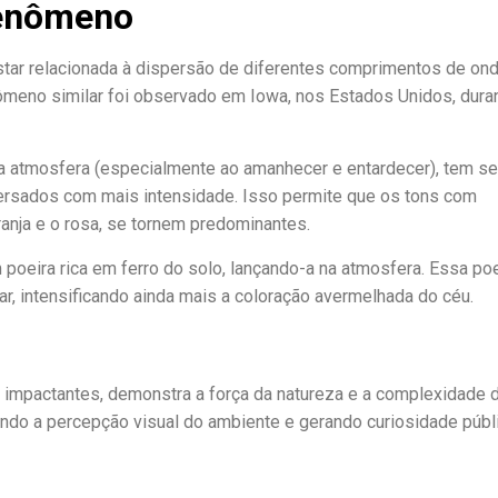
Fenômeno
star relacionada à dispersão de diferentes comprimentos de on
ômeno similar foi observado em Iowa, nos Estados Unidos, dura
a atmosfera (especialmente ao amanhecer e entardecer), tem s
ersados com mais intensidade. Isso permite que os tons com
anja e o rosa, se tornem predominantes.
 poeira rica em ferro do solo, lançando-a na atmosfera. Essa poe
ar, intensificando ainda mais a coloração avermelhada do céu.
impactantes, demonstra a força da natureza e a complexidade 
ando a percepção visual do ambiente e gerando curiosidade públi