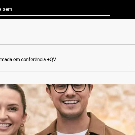
ns sem
Câmara aprova P
irmada em conferência +QV