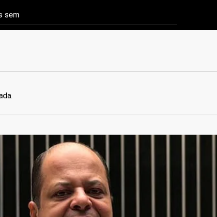
ns sem
Câmara aprova P
ada.