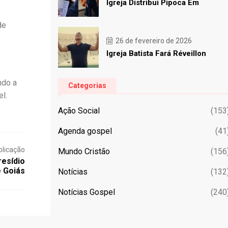
Igreja Distribui Pipoca Em
de
26 de fevereiro de 2026
Igreja Batista Fará Réveillon
ndo a
Categorias
l.
Ação Social
(153
Agenda gospel
(41
blicação
Mundo Cristão
(156
esídio
 Goiás
Notícias
(132
Notícias Gospel
(240