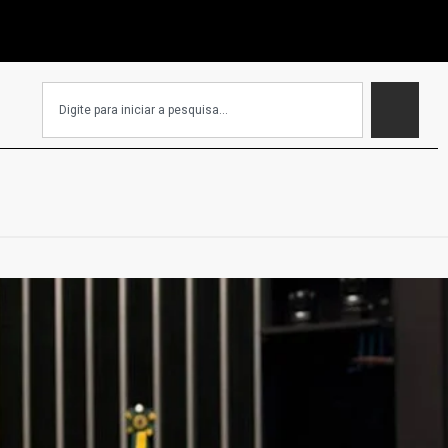
EC que isenta igrejas de