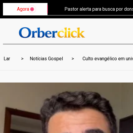
Agora
Pastor alerta para busca por do
Lar
Notícias Gospel
Culto evangélico em univ