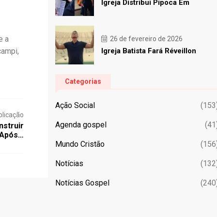
Igreja Distribui Pipoca Em
e a
26 de fevereiro de 2026
campi,
Igreja Batista Fará Réveillon
Categorias
Ação Social
(153
blicação
Agenda gospel
(41
struir
 Após…
Mundo Cristão
(156
Notícias
(132
Notícias Gospel
(240