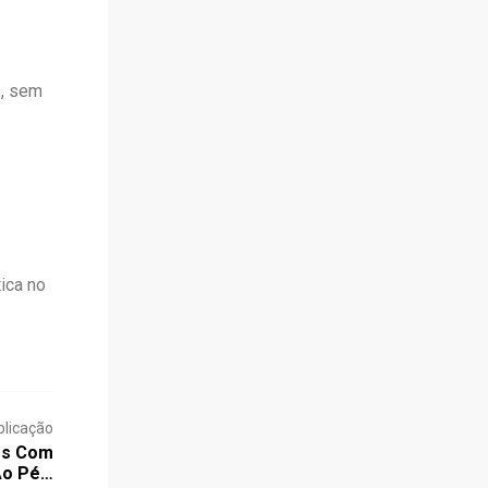
o, sem
ica no
blicação
os Com
Ao Pé…