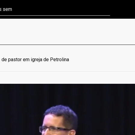
ns sem
Câmara aprova P
e pastor em igreja de Petrolina