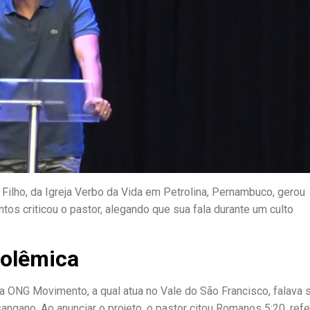
Filho, da Igreja Verbo da Vida em Petrolina, Pernambuco, gerou
os criticou o pastor, alegando que sua fala durante um culto
Polêmica
a ONG Movimento, a qual atua no Vale do São Francisco, falava 
angano. Ao anunciar o projeto, o pastor citou Romanos 5:20, refe