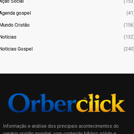
Ação Social
(153
Agenda gospel
(41
Mundo Cristão
(156
Notícias
(132
Notícias Gospel
(240
Informação e análise dos principais acontecimentos do
cenário cristão mundial, com conteúdo bíblico sólido e