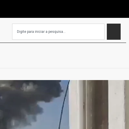
EC que isenta igrejas de