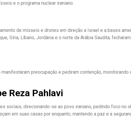
ísseis e o programa nuclear iraniano.
çamento de mísseis e drones em direção a Israel e a bases ame
que, Síria, Líbano, Jordânia e o norte da Arábia Saudita, fecharam
o manifestaram preocupação e pediram contenção, monitorando o
e Reza Pahlavi
s sociais, direcionando-se ao povo iraniano, pedindo foco no o
aneçam em suas casas por enquanto, mantendo a paz e a seguran