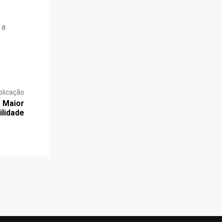
 a
blicação
 Maior
ilidade