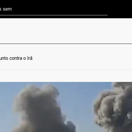
ns sem
Câmara aprova P
nto contra o Irã