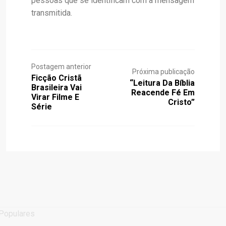
pessoas que se identificam com a mensagem
transmitida.
Postagem anterior
Próxima publicação
Ficção Cristã
“Leitura Da Bíblia
Brasileira Vai
Reacende Fé Em
Virar Filme E
Cristo”
Série
Populares