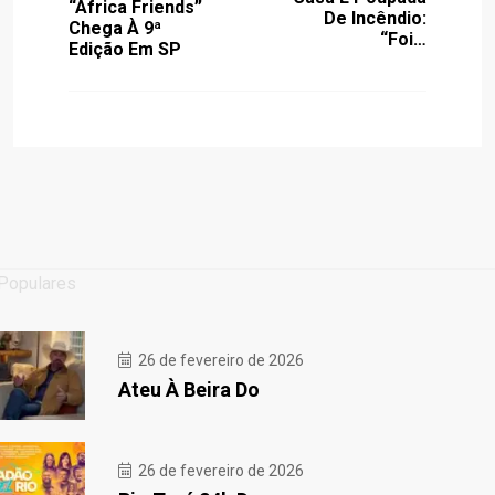
“Africa Friends”
De Incêndio:
Chega À 9ª
“Foi…
Edição Em SP
Populares
26 de fevereiro de 2026
Ateu À Beira Do
26 de fevereiro de 2026