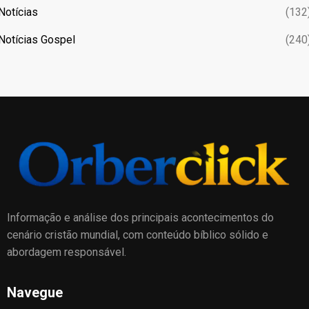
Notícias
(132
Notícias Gospel
(240
Informação e análise dos principais acontecimentos do
cenário cristão mundial, com conteúdo bíblico sólido e
abordagem responsável.
Navegue